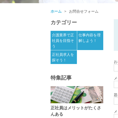
ホーム
>
お問合せフォーム
カテゴリー
介護業界で正
仕事内容を理
社員を目指そ
解しよう！
う
正社員求人を
探そう！
お
特集記事
メ
題
正社員はメリットがたくさ
メ
んある