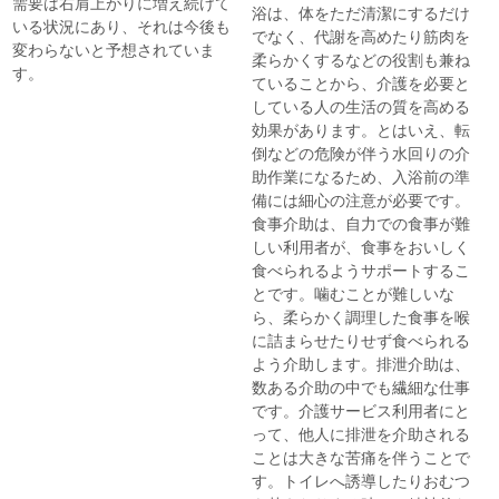
需要は右肩上がりに増え続けて
浴は、体をただ清潔にするだけ
いる状況にあり、それは今後も
でなく、代謝を高めたり筋肉を
変わらないと予想されていま
柔らかくするなどの役割も兼ね
す。
ていることから、介護を必要と
している人の生活の質を高める
効果があります。とはいえ、転
倒などの危険が伴う水回りの介
助作業になるため、入浴前の準
備には細心の注意が必要です。
食事介助は、自力での食事が難
しい利用者が、食事をおいしく
食べられるようサポートするこ
とです。噛むことが難しいな
ら、柔らかく調理した食事を喉
に詰まらせたりせず食べられる
よう介助します。排泄介助は、
数ある介助の中でも繊細な仕事
です。介護サービス利用者にと
って、他人に排泄を介助される
ことは大きな苦痛を伴うことで
す。トイレへ誘導したりおむつ