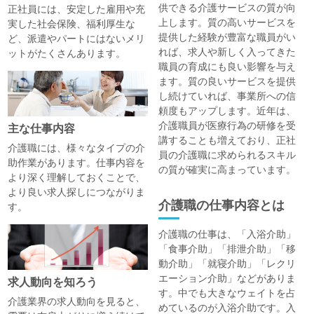
供できる介護サービスの質が向
正社員には、安定した雇用や充
上します。質の高いサービスを
実した社会保険、福利厚生な
提供した経験が豊富な職員がい
ど、派遣やパートにはないメリ
れば、求人や新しく入ってきた
ットがたくさんあります。
職員の育成にも良い影響を与え
ます。質の良いサービスを提供
し続けていれば、事業所への信
頼度もアップします。近年は、
介護職員が医療行為の研修を受
主な仕事内容
講することも増えており、正社
介護職には、様々なタイプの介
員の介護職に求められるスキル
助作業があります。仕事内容を
の質が確実に高まっています。
より深く理解しておくことで、
より良い求人探しにつながりま
介護職の仕事内容とは
す。
介護職の仕事は、「入浴介助」
「食事介助」「排泄介助」「移
動介助」「就寝介助」「レクリ
エーション介助」などがありま
求人動向を知ろう
す。中でも大きなウェイトを占
介護業界の求人動向を見ると、
めているのが入浴介助です。入