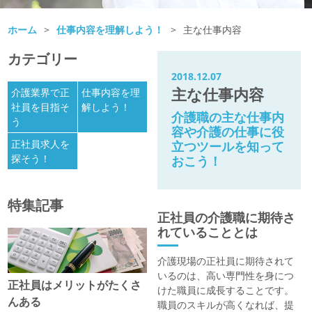
ホーム
>
仕事内容を理解しよう！
>
主な仕事内容
カテゴリー
2018.12.07
主な仕事内容
介護業界で正
仕事内容を理
社員を目指そ
解しよう！
介護職の主な仕事内
う
容や介護の仕事に役
正社員求人を
立つツールを知って
探そう！
おこう！
特集記事
正社員の介護職に期待さ
れていることとは
介護現場の正社員に期待されて
いるのは、高い専門性を身につ
正社員はメリットがたくさ
けた職員に成長することです。
んある
職員のスキルが高くなれば、提